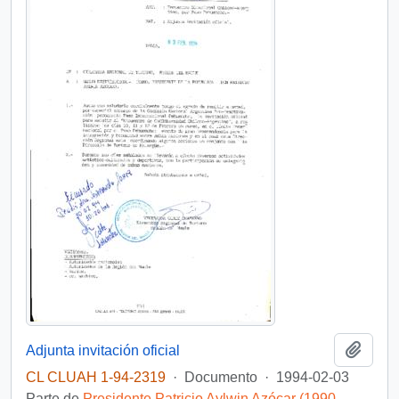
Añadi
Adjunta invitación oficial
CL CLUAH 1-94-2319
·
Documento
·
1994-02-03
Parte de
Presidente Patricio Aylwin Azócar (1990-