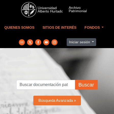
Skip to main content
QUIENES SOMOS
SITIOS DE INTERÉS
FONDOS
Iniciar sesión
Buscar
Búsqueda Avanzada »