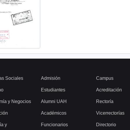
as Sociales
Admisión
Campus
ho
Estudiantes
Acreditación
mía y Negocios
Alumni UAH
Rectoría
ción
Académicos
Vicerrectorías
ía y
Funcionarios
Directorio