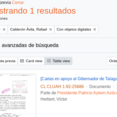
 previa
Cerrar
trando 1 resultados
iones
Remove filter:
Remove filter:
r
Calderón Ávila, Rafael
Con objetos digitales
 avanzadas de búsqueda
sta previa
Card view
Table view
Orde
[Cartas en apoyo al Gibernador de Talaga
CL CLUAH 1-92-25686
·
Documento
·
Parte de
Presidente Patricio Aylwin Azóc
Herbert, Víctor