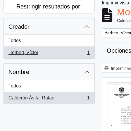
Imprimir vista
Restringir resultados por:
Mos
Colecc
Creador
Remove filter:
Herbert, Vícto
Todos
Opciones
Herbert, Víctor
1
, 1 resultados
Imprimir vi
Nombre
Todos
Calderón Ávila, Rafael
1
, 1 resultados