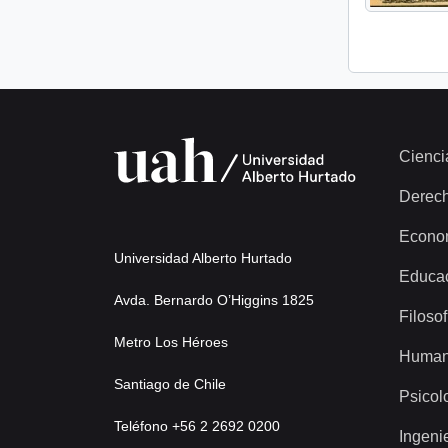
Cienci
Derec
Econo
Universidad Alberto Hurtado
Educa
Avda. Bernardo O’Higgins 1825
Filosof
Metro Los Héroes
Human
Santiago de Chile
Psicol
Teléfono +56 2 2692 0200
Ingeni