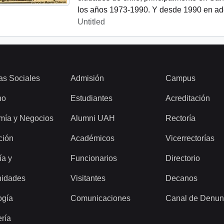
los años 1973-1990. Y desde 1990 en ade
Untitled
as Sociales
Admisión
Campus
ho
Estudiantes
Acreditación
mía y Negocios
Alumni UAH
Rectoría
ción
Académicos
Vicerrectorías
ía y
Funcionarios
Directorio
idades
Visitantes
Decanos
ogía
Comunicaciones
Canal de Denun
ería