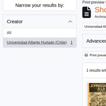
Print preview
Narrow your results by:
Sho
Archiva
Creator
Remove filter:
Universidad Al
All
Advanced
Universidad Alberto Hurtado (Chile)
1
, 1 results
Print previ
1 results wi