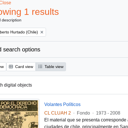
Close
wing 1 results
l description
berto Hurtado (Chile)
 search options
ew
Card view
Table view
th digital objects
Volantes Políticos
CL CLUAH 2
·
Fondo
·
1973 - 2008
El material que se presenta corresponde 
ciudades de chile, principalmente en Santi