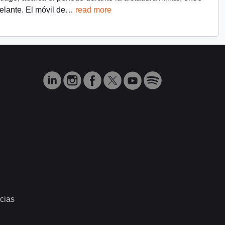
lante. El móvil de
…
read more
cias