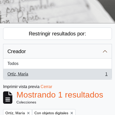
Restringir resultados por:
Creador
Todos
Ortíz, María
1
, 1 resultados
Imprimir vista previa
Cerrar
Mostrando 1 resultados
Colecciones
Remove filter:
Remove filter:
Ortíz, María
Con objetos digitales