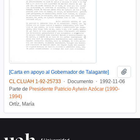
Añadi
[Carta en apoyo al Gobernador de Talagante]
CL CLUAH 1-92-25733
·
Documento
·
1992-11-06
Parte de
Presidente Patricio Aylwin Azócar (1990-
1994)
Ortíz, María