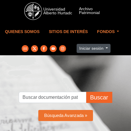
Skip to main content
QUIENES SOMOS
SITIOS DE INTERÉS
FONDOS
Iniciar sesión
Buscar
Búsqueda Avanzada »