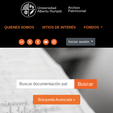
Skip to main content
QUIENES SOMOS
SITIOS DE INTERÉS
FONDOS
Iniciar sesión
Buscar
Búsqueda Avanzada »