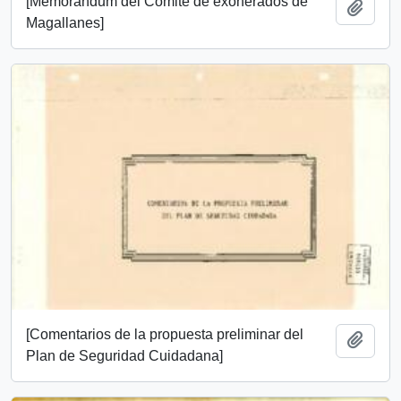
[Memorándum del Comité de exonerados de
Add t
Magallanes]
[Comentarios de la propuesta preliminar del
Add t
Plan de Seguridad Cuidadana]