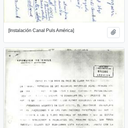
[Instalación Canal Puls América]
Add t