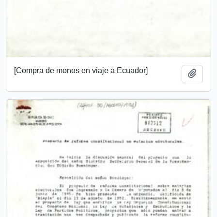
[Compra de monos en viaje a Ecuador]
Add t