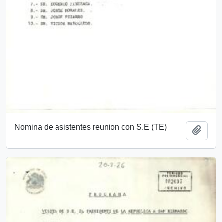
Nomina de asistentes reunion con S.E (TE)
Add t