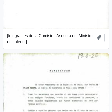
[Integrantes de la Comisión Asesora del Ministro
Add t
del Interior]