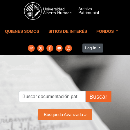
Skip to main content
QUIENES SOMOS
SITIOS DE INTERÉS
FONDOS
Log in
Buscar
Búsqueda Avanzada »