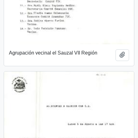
Agrupación vecinal el Sauzal VII Región
Add t