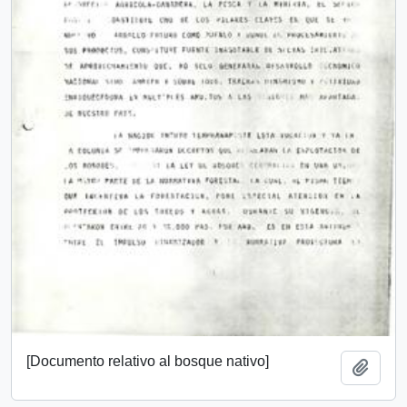
[Documento relativo al bosque nativo]
Add t