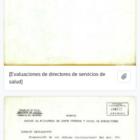
[Evaluaciones de directores de servicios de
Add t
salud]