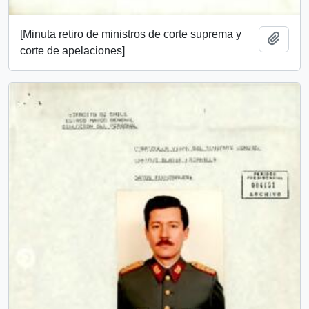
[Minuta retiro de ministros de corte suprema y
Add t
corte de apelaciones]