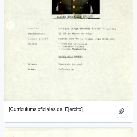
[Currículums oficiales del Ejército]
Add t