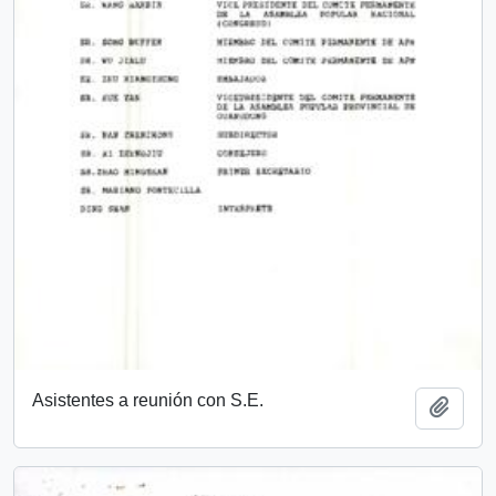
Asistentes a reunión con S.E.
Add t