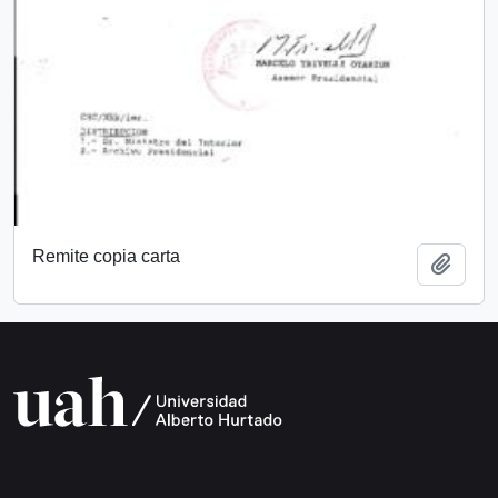
Remite copia carta
Add t