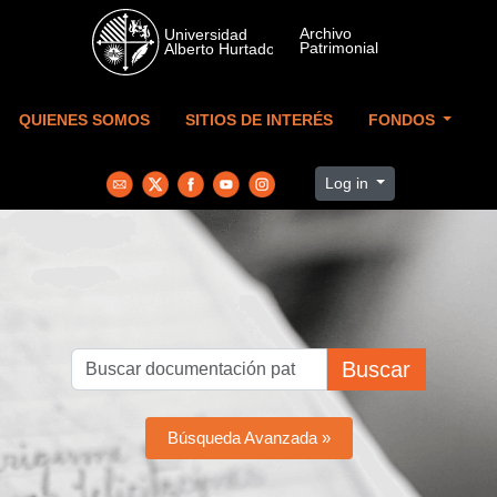
Skip to main content
QUIENES SOMOS
SITIOS DE INTERÉS
FONDOS
Log in
Buscar
Búsqueda Avanzada »