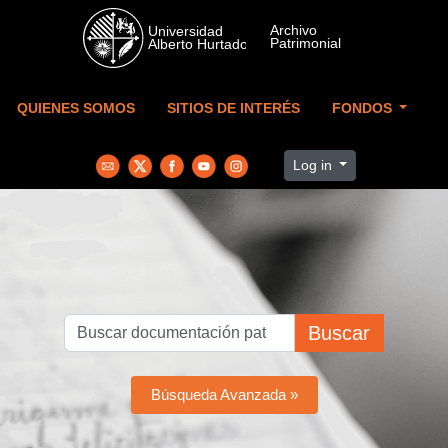
Skip to main content
QUIENES SOMOS
SITIOS DE INTERÉS
FONDOS
Log in
Buscar
Búsqueda Avanzada »