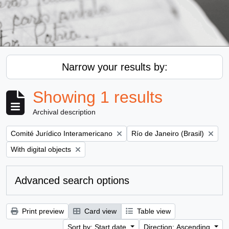
Narrow your results by:
Showing 1 results
Archival description
Remove filter:
Remove filter:
Comité Jurídico Interamericano
Río de Janeiro (Brasil)
Remove filter:
With digital objects
Advanced search options
Print preview
Card view
Table view
Sort by: Start date
Direction: Ascending