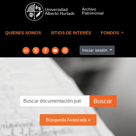
Skip to main content
QUIENES SOMOS
SITIOS DE INTERÉS
FONDOS
Iniciar sesión
Buscar
Búsqueda Avanzada »