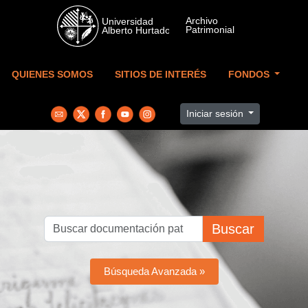
Skip to main content
QUIENES SOMOS
SITIOS DE INTERÉS
FONDOS
Iniciar sesión
Buscar
Búsqueda Avanzada »