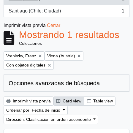
, 1 resultados
Santiago (Chile: Ciudad)
1
, 1 resultados
Imprimir vista previa
Cerrar
Mostrando 1 resultados
Colecciones
Remove filter:
Remove filter:
Vranitzky, Franz
Viena (Austria)
Remove filter:
Con objetos digitales
Opciones avanzadas de búsqueda
Imprimir vista previa
Card view
Table view
Ordenar por: Fecha de inicio
Dirección: Clasificación en orden ascendente