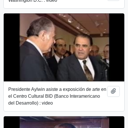
Washington D.C. : video
Presidente Aylwin asiste a exposición de arte en
Añadi
el Centro Cultural BID (Banco Interamericano
del Desarrollo) : video