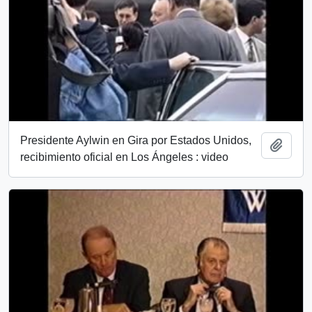
Presidente Aylwin en Gira por Estados Unidos,
Añadi
recibimiento oficial en Los Ángeles : video