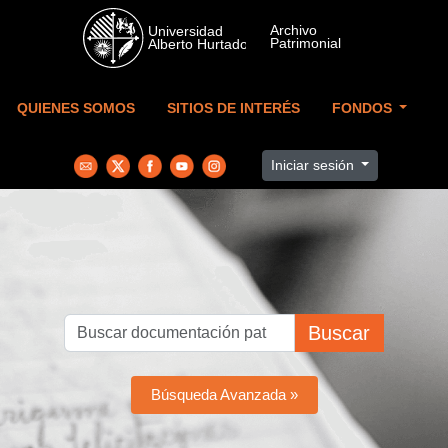
Skip to main content
QUIENES SOMOS
SITIOS DE INTERÉS
FONDOS
Iniciar sesión
Buscar
Búsqueda Avanzada »