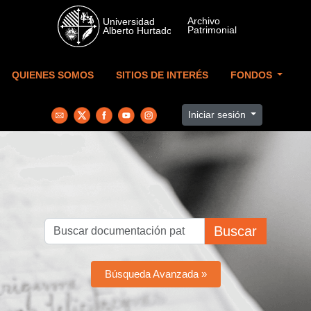
Skip to main content
QUIENES SOMOS
SITIOS DE INTERÉS
FONDOS
Iniciar sesión
Buscar
Búsqueda Avanzada »