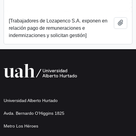
[Trabajadores de Lozapenco S.A. exponen en
Añadi
relación pago de remuneraciones e
indemnizaciones y solicitan gestión]
Universidad Alberto Hurtado
Avda. Bernardo O’Higgins 1825
Metro Los Héroes