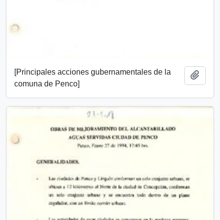
[Principales acciones gubernamentales de la
Añadi
comuna de Penco]