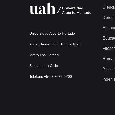
Cienci
Derec
Econo
Universidad Alberto Hurtado
Educa
Avda. Bernardo O’Higgins 1825
Filosof
Metro Los Héroes
Human
Santiago de Chile
Psicol
Teléfono +56 2 2692 0200
Ingeni