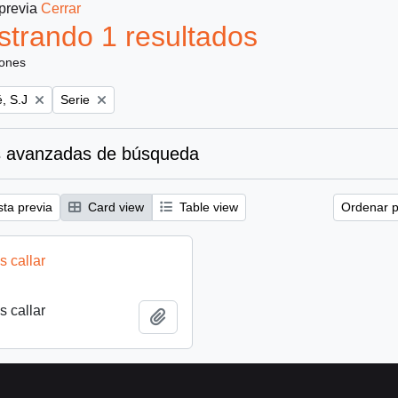
 previa
Cerrar
trando 1 resultados
iones
Remove filter:
, S.J
Serie
 avanzadas de búsqueda
sta previa
Card view
Table view
Ordenar p
 callar
 callar
Añadir al portapapeles