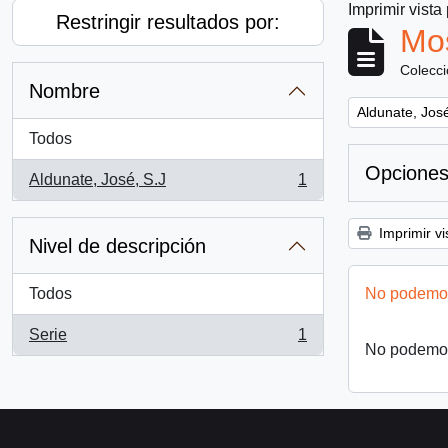
Imprimir vista
Restringir resultados por:
Mos
Colecc
Nombre
Remove filter:
Aldunate, José
Todos
Opciones
Aldunate, José, S.J
1
, 1 resultados
Imprimir vi
Nivel de descripción
Todos
No podemos
Serie
1
, 1 resultados
No podemos