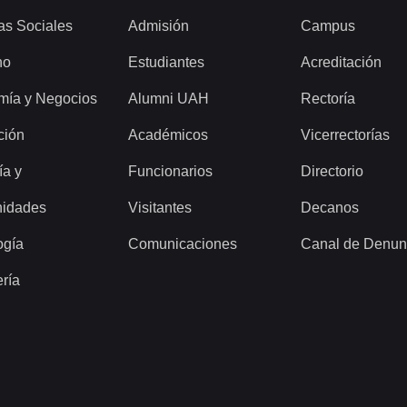
as Sociales
Admisión
Campus
ho
Estudiantes
Acreditación
mía y Negocios
Alumni UAH
Rectoría
ción
Académicos
Vicerrectorías
ía y
Funcionarios
Directorio
idades
Visitantes
Decanos
ogía
Comunicaciones
Canal de Denun
ería