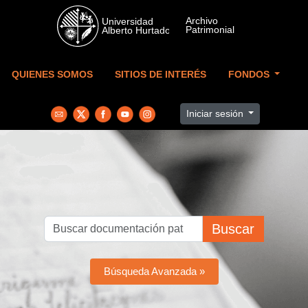
Skip to main content
QUIENES SOMOS
SITIOS DE INTERÉS
FONDOS
Iniciar sesión
Buscar
Búsqueda Avanzada »