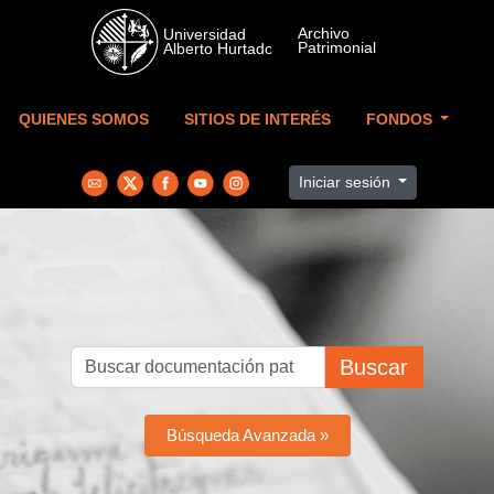
Skip to main content
QUIENES SOMOS
SITIOS DE INTERÉS
FONDOS
Iniciar sesión
Buscar
Búsqueda Avanzada »