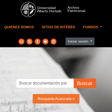
Skip to main content
QUIENES SOMOS
SITIOS DE INTERÉS
FONDOS
Iniciar sesión
Buscar
Búsqueda Avanzada »