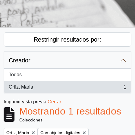
Restringir resultados por:
Creador
Todos
Ortíz, María
1
, 1 resultados
Imprimir vista previa
Cerrar
Mostrando 1 resultados
Colecciones
Remove filter:
Remove filter:
Ortíz, María
Con objetos digitales