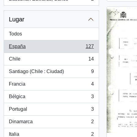
, 2 resultados
Lugar
Todos
España
127
, 127 resultados
Chile
14
, 14 resultados
Santiago (Chile : Ciudad)
9
, 9 resultados
Francia
4
, 4 resultados
Bélgica
3
, 3 resultados
Portugal
3
, 3 resultados
Dinamarca
2
, 2 resultados
Italia
2