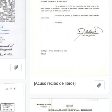
Añadir al portapapeles
[Acuso recibo de libros]
Añadi