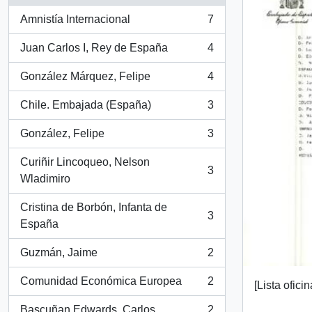
Amnistía Internacional
7
, 7 resultados
Juan Carlos I, Rey de España
4
, 4 resultados
González Márquez, Felipe
4
, 4 resultados
Chile. Embajada (España)
3
, 3 resultados
González, Felipe
3
, 3 resultados
Curiñir Lincoqueo, Nelson
3
, 3 resultados
Wladimiro
Cristina de Borbón, Infanta de
3
, 3 resultados
España
Guzmán, Jaime
2
, 2 resultados
Comunidad Económica Europea
2
[Lista ofic
, 2 resultados
Bascuñan Edwards, Carlos
2