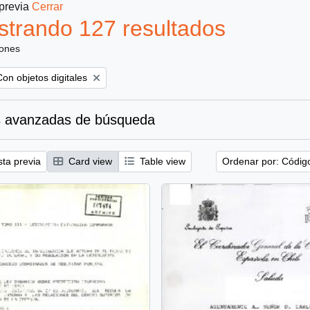
 previa
Cerrar
trando 127 resultados
iones
emove filter:
Con objetos digitales
 avanzadas de búsqueda
sta previa
Card view
Table view
Ordenar por: Códig