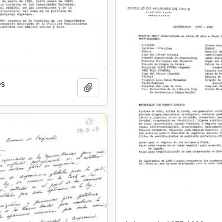
es
Añadir al portapapeles