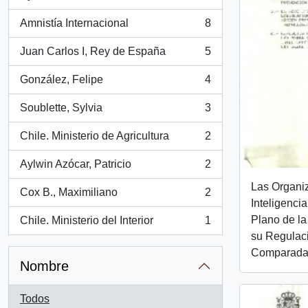
, 14 resultados
Amnistía Internacional
8
, 8 resultados
Juan Carlos I, Rey de España
5
, 5 resultados
González, Felipe
4
, 4 resultados
Soublette, Sylvia
3
, 3 resultados
Chile. Ministerio de Agricultura
2
, 2 resultados
Aylwin Azócar, Patricio
2
, 2 resultados
Las Organi
Cox B., Maximiliano
2
, 2 resultados
Inteligenci
Plano de la
Chile. Ministerio del Interior
1
, 1 resultados
su Regulaci
Comparad
Nombre
Todos