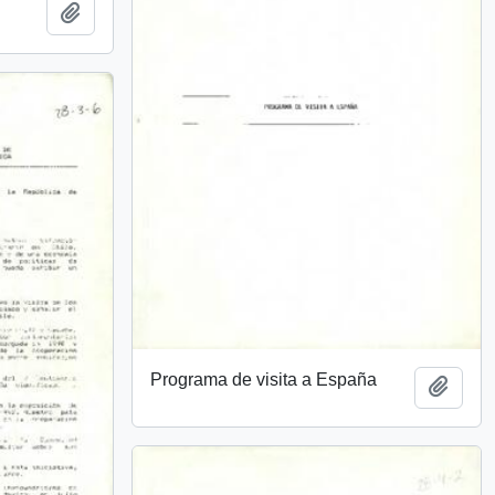
Añadir al portapapeles
Programa de visita a España
Añadi