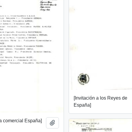
[Invitación a los Reyes de
España]
ina comercial España]
Añadir al portapapeles