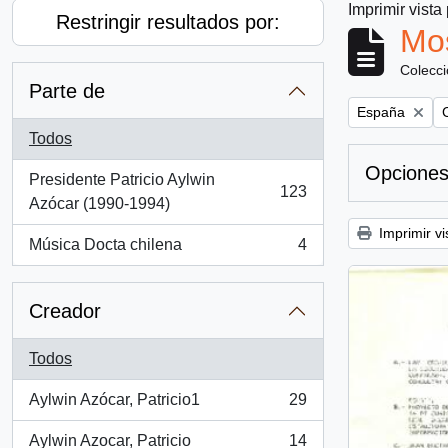
Imprimir vista
Restringir resultados por:
Mos
Colecc
Parte de
Remove filter:
R
España
Todos
Opciones
Presidente Patricio Aylwin
123
, 123 resultados
Azócar (1990-1994)
Imprimir vi
Música Docta chilena
4
, 4 resultados
Creador
Todos
Aylwin Azócar, Patricio1
29
, 29 resultados
Aylwin Azocar, Patricio
14