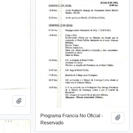
Añadir al portapapeles
Programa Francia No Oficial -
Añadi
Reservado