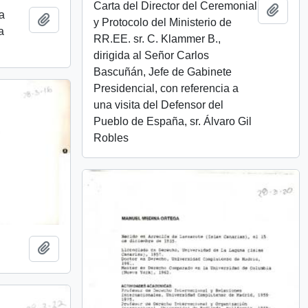
Carta del Director del Ceremonial
Añadi
 a
Añadir al portapapeles
y Protocolo del Ministerio de
a
RR.EE. sr. C. Klammer B.,
dirigida al Señor Carlos
Bascuñán, Jefe de Gabinete
Presidencial, con referencia a
una visita del Defensor del
Pueblo de España, sr. Álvaro Gil
Robles
Añadir al portapapeles