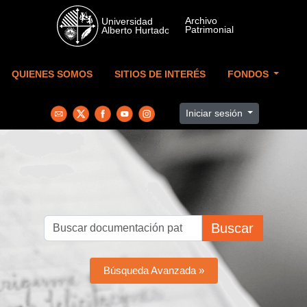
Skip to main content
QUIENES SOMOS
SITIOS DE INTERÉS
FONDOS
Iniciar sesión
Buscar
Búsqueda Avanzada »