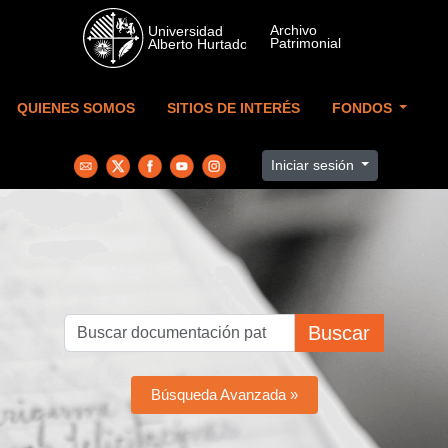
Skip to main content
QUIENES SOMOS
SITIOS DE INTERÉS
FONDOS
Iniciar sesión
Buscar
Búsqueda Avanzada »