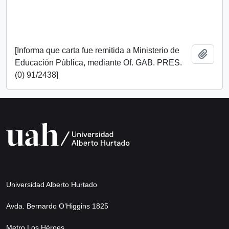
[Informa que carta fue remitida a Ministerio de
Añadi
Educación Pública, mediante Of. GAB. PRES.
(0) 91/2438]
Universidad Alberto Hurtado
Avda. Bernardo O’Higgins 1825
Metro Los Héroes