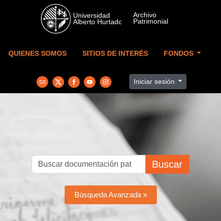
Skip to main content
QUIENES SOMOS
SITIOS DE INTERÉS
FONDOS
Iniciar sesión
Buscar
Búsqueda Avanzada »