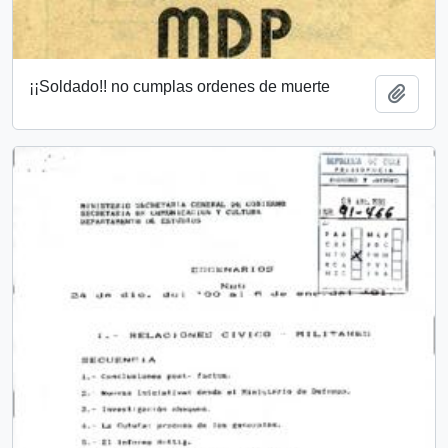
¡¡Soldado!! no cumplas ordenes de muerte
Add t