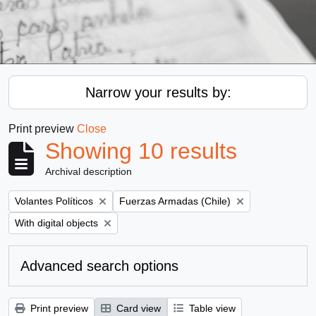
Narrow your results by:
Print preview
Close
Showing 10 results
Archival description
Remove filter:
Remove filter:
Volantes Políticos
Fuerzas Armadas (Chile)
Remove filter:
With digital objects
Advanced search options
Print preview
Card view
Table view