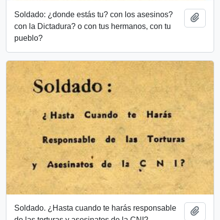
Soldado: ¿donde estás tu? con los asesinos?
Add t
con la Dictadura? o con tus hermanos, con tu
pueblo?
Soldado. ¿Hasta cuando te harás responsable
Add t
de las torturas y asesinatos de la CNI?