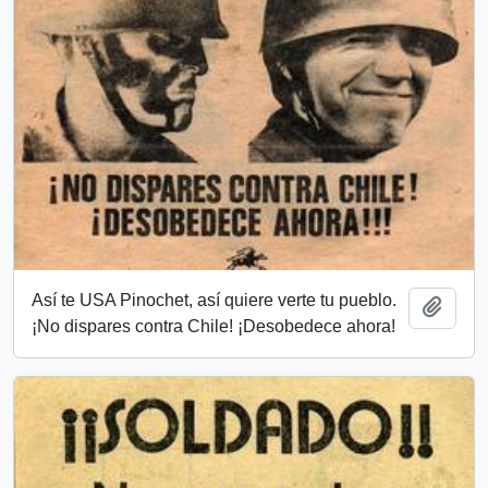
Así te USA Pinochet, así quiere verte tu pueblo.
Add t
¡No dispares contra Chile! ¡Desobedece ahora!