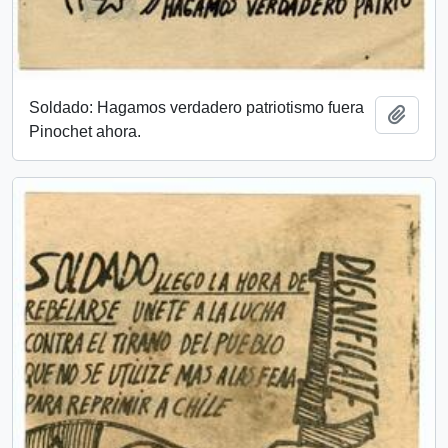
Soldado: Hagamos verdadero patriotismo fuera
Add t
Pinochet ahora.