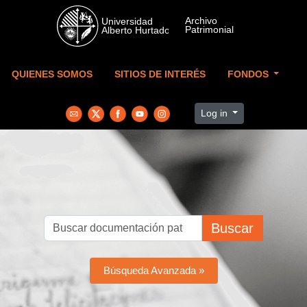
Skip to main content
QUIENES SOMOS
SITIOS DE INTERÉS
FONDOS
Log in
Buscar
Búsqueda Avanzada »