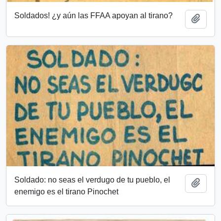
Soldados! ¿y aún las FFAA apoyan al tirano?
Add t
Soldado: no seas el verdugo de tu pueblo, el
Add t
enemigo es el tirano Pinochet