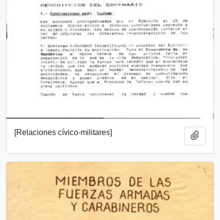
[Relaciones cívico-militares]
Add t