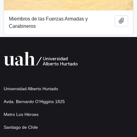
Miembros de las Fuerzas Armadas y
Add t
Carabineros
Universidad Alberto Hurtado
Avda. Bernardo O’Higgins 1825
Metro Los Héroes
Santiago de Chile