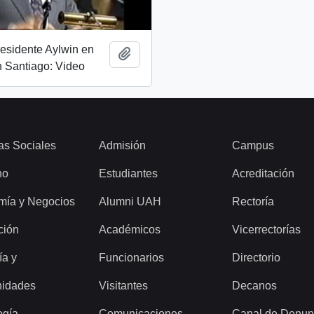
esidente Aylwin en
Add to clipboard
 Santiago: Video
as Sociales
Admisión
Campus
ho
Estudiantes
Acreditación
mía y Negocios
Alumni UAH
Rectoría
ción
Académicos
Vicerrectorías
ía y
Funcionarios
Directorio
idades
Visitantes
Decanos
ogía
Comunicaciones
Canal de Denun