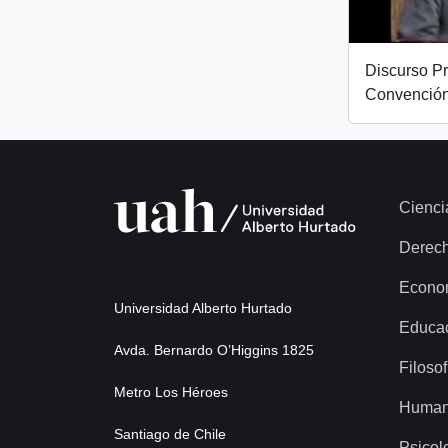
Discurso Pr
Convención
Cienci
Derec
Econo
Universidad Alberto Hurtado
Educa
Avda. Bernardo O’Higgins 1825
Filosof
Metro Los Héroes
Human
Santiago de Chile
Psicol