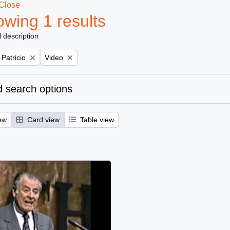
Close
wing 1 results
l description
Remove filter:
 Patricio
Video
 search options
ew
Card view
Table view