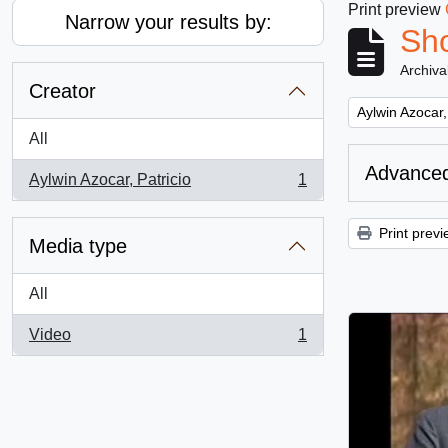
Print preview
Narrow your results by:
Sho
Archiva
Creator
Remove filter:
Aylwin Azocar,
All
Advanced
Aylwin Azocar, Patricio
1
, 1 results
Print previ
Media type
All
Video
1
, 1 results