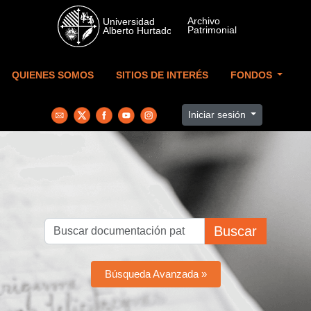
Skip to main content
QUIENES SOMOS
SITIOS DE INTERÉS
FONDOS
Iniciar sesión
Buscar
Búsqueda Avanzada »