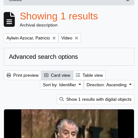
, 1 results
Showing 1 results
Archival description
Remove filter:
Remove filter:
Aylwin Azocar, Patricio
Video
Advanced search options
Print preview
Card view
Table view
Sort by: Identifier
Direction: Ascending
Show 1 results with digital objects