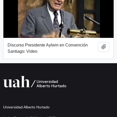
Discurso Presidente Aylwin en Convención
Add t
Santiago: Video
Universidad Alberto Hurtado