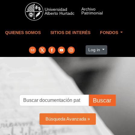
Skip to main content
QUIENES SOMOS
SITIOS DE INTERÉS
FONDOS
Log in
Buscar
Búsqueda Avanzada »