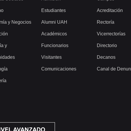
ho
Estudiantes
Acreditación
mía y Negocios
Alumni UAH
Rectoría
ción
Académicos
Vicerrectorías
ía y
Funcionarios
Directorio
idades
Visitantes
Decanos
ogía
Comunicaciones
Canal de Denun
ería