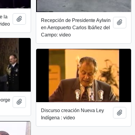
e la
Añadir al portapapeles
Recepción de Presidente Aylwin
Añadi
video
en Aeropuerto Carlos Ibáñez del
Campo: video
eorge
Añadir al portapapeles
Discurso creación Nueva Ley
Añadi
Indígena : video