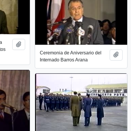
a
Añadir al portapapeles
tos
Ceremonia de Aniversario del
Añadi
Internado Barros Arana