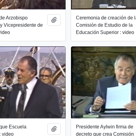
de Arzobispo
Ceremonia de creación de l
Añadir al portapapeles
y Vicepresidente de
Comisión de Estudio de la
video
Educación Superior : video
uque Escuela
Presidente Aylwin firma de
Añadir al portapapeles
 video
decreto que crea Comisión