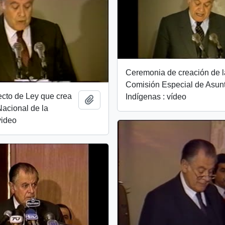
Ceremonia de creación de l
Comisión Especial de Asun
cto de Ley que crea
Indígenas : vídeo
Añadir al portapapeles
 Nacional de la
video