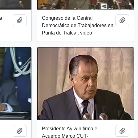
a
Congreso de la Central
Añadir al portapapeles
Añadi
Democrática de Trabajadores en
Punta de Tralca : video
Presidente Aylwin firma el
Añadir al portapapeles
Añadi
Acuerdo Marco CUT-