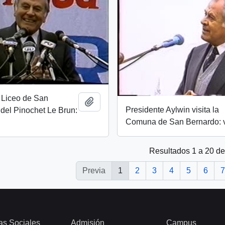
 Liceo de San
Añadir al portapapeles
Presidente Aylwin visita la
del Pinochet Le Brun:
Comuna de San Bernardo: 
Resultados 1 a 20 d
Previa
1
2
3
4
5
6
7
as Sociales
Admisión
Campus