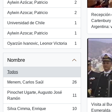
Aylwin Azócar, Patricio
2
, 2 resultados
Aylwin Azocar, Patricio
2
Recepción 
, 2 resultados
Cartenbury 
Universidad de Chile
1
, 1 resultados
Argentina: 
Aylwin Azocar, Patricio
1
, 1 resultados
Oyarzún Ivanovic, Leonor Victoria
1
, 1 resultados
Nombre
Todos
Menem, Carlos Saúl
26
, 26 resultados
Pinochet Ugarte, Augusto José
11
, 11 resultados
Ramón
Visita al B
Silva Cimma, Enrique
10
Esmeralda :
, 10 resultados