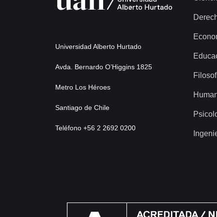
Derec
Econo
Universidad Alberto Hurtado
Educa
Avda. Bernardo O’Higgins 1825
Filosof
Metro Los Héroes
Human
Santiago de Chile
Psicol
Teléfono +56 2 2692 0200
Ingeni