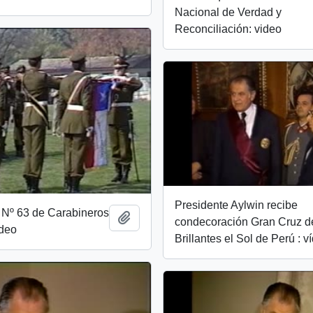
Nacional de Verdad y
Reconciliación: video
Presidente Aylwin recibe
 Nº 63 de Carabineros
Añadir al portapapeles
condecoración Gran Cruz d
ideo
Brillantes el Sol de Perú : v