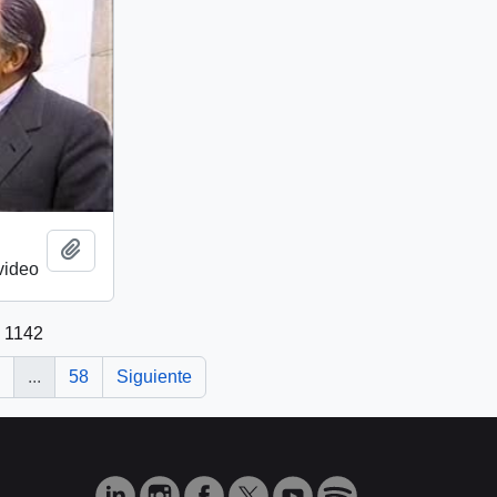
Añadir al portapapeles
video
e 1142
...
58
Siguiente