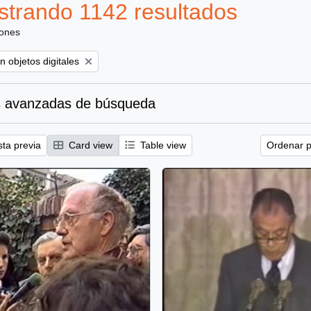
trando 1142 resultados
iones
ove filter:
n objetos digitales
 avanzadas de búsqueda
sta previa
Card view
Table view
Ordenar p