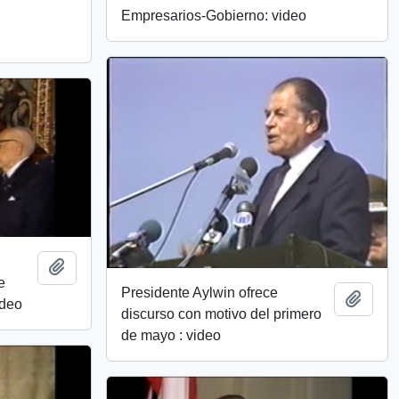
Empresarios-Gobierno: video
Añadir al portapapeles
e
Presidente Aylwin ofrece
Añadi
ídeo
discurso con motivo del primero
de mayo : video