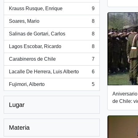
Krauss Rusque, Enrique
9
, 9 resultados
Soares, Mario
8
, 8 resultados
Salinas de Gortari, Carlos
8
, 8 resultados
Lagos Escobar, Ricardo
8
, 8 resultados
Carabineros de Chile
7
, 7 resultados
Lacalle De Herrera, Luis Alberto
6
, 6 resultados
Fujimori, Alberto
5
, 5 resultados
Aniversario
de Chile: v
Lugar
Materia