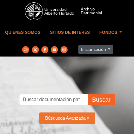
Skip to main content
QUIENES SOMOS
SITIOS DE INTERÉS
FONDOS
Iniciar sesión
Buscar
Búsqueda Avanzada »