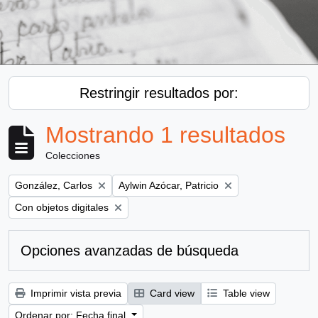
Restringir resultados por:
Mostrando 1 resultados
Colecciones
Remove filter:
Remove filter:
González, Carlos
Aylwin Azócar, Patricio
Remove filter:
Con objetos digitales
Opciones avanzadas de búsqueda
Imprimir vista previa
Card view
Table view
Ordenar por: Fecha final