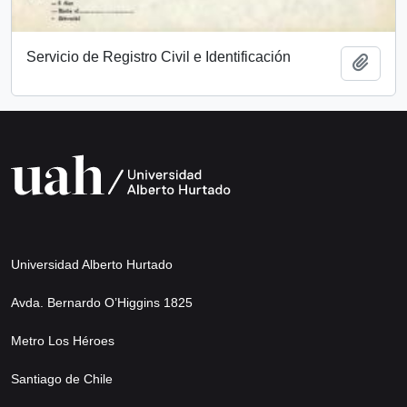
Servicio de Registro Civil e Identificación
Add t
Universidad Alberto Hurtado
Avda. Bernardo O’Higgins 1825
Metro Los Héroes
Santiago de Chile