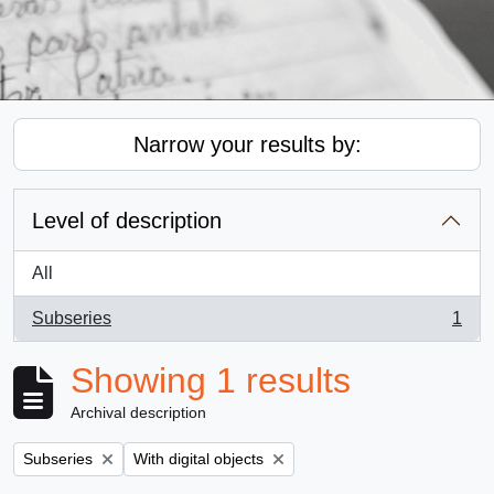
Narrow your results by:
Level of description
All
Subseries
1
, 1 results
Showing 1 results
Archival description
Remove filter:
Remove filter:
Subseries
With digital objects