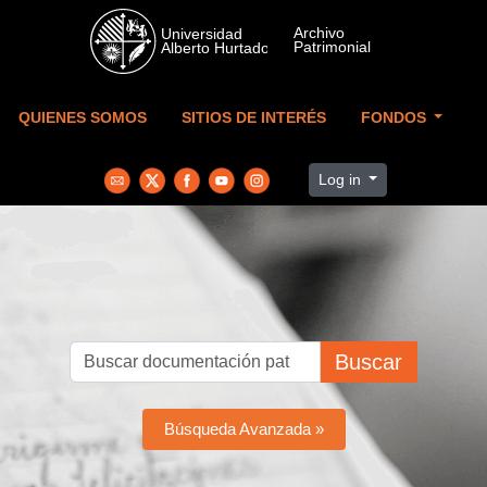
Skip to main content
QUIENES SOMOS
SITIOS DE INTERÉS
FONDOS
Log in
Buscar
Búsqueda Avanzada »