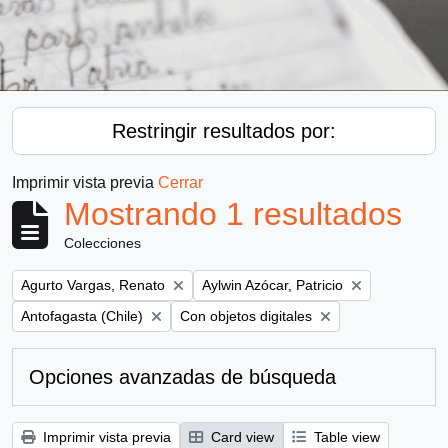
Restringir resultados por:
Imprimir vista previa
Cerrar
Mostrando 1 resultados
Colecciones
Remove filter:
Remove filter:
Agurto Vargas, Renato
Aylwin Azócar, Patricio
Remove filter:
Remove filter:
Antofagasta (Chile)
Con objetos digitales
Opciones avanzadas de búsqueda
Imprimir vista previa
Card view
Table view