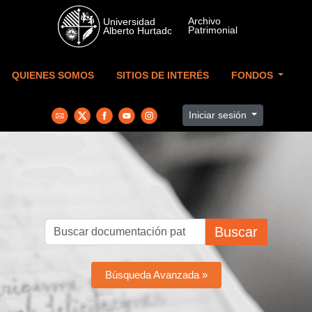
Skip to main content
QUIENES SOMOS
SITIOS DE INTERÉS
FONDOS
Iniciar sesión
Buscar
Búsqueda Avanzada »