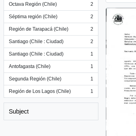
Octava Región (Chile)
2
, 2 results
Séptima región (Chile)
2
, 2 results
Región de Tarapacá (Chile)
2
, 2 results
Santiago (Chile : Ciudad)
2
, 2 results
Santiago (Chile : Ciudad)
1
, 1 results
Antofagasta (Chile)
1
, 1 results
Segunda Región (Chile)
1
, 1 results
Región de Los Lagos (Chile)
1
, 1 results
Subject