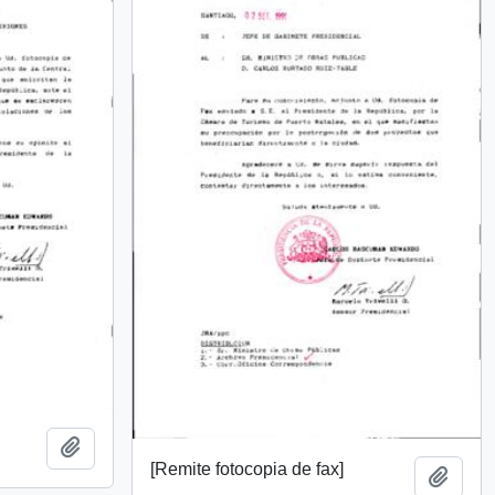
Add to clipboard
[Remite fotocopia de fax]
Add t