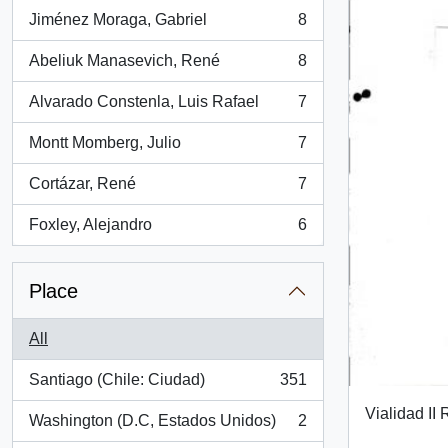
Jiménez Moraga, Gabriel
8
, 8 results
Abeliuk Manasevich, René
8
, 8 results
Alvarado Constenla, Luis Rafael
7
, 7 results
Montt Momberg, Julio
7
, 7 results
Cortázar, René
7
, 7 results
Foxley, Alejandro
6
, 6 results
Place
All
Santiago (Chile: Ciudad)
351
, 351 results
Vialidad II
Washington (D.C, Estados Unidos)
2
, 2 results