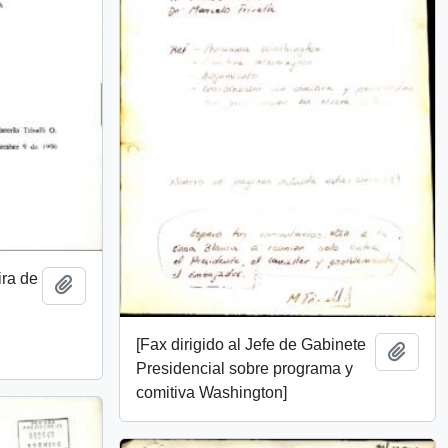
ira de
Add to clipboard
[Fax dirigido al Jefe de Gabinete
Add t
Presidencial sobre programa y
comitiva Washington]