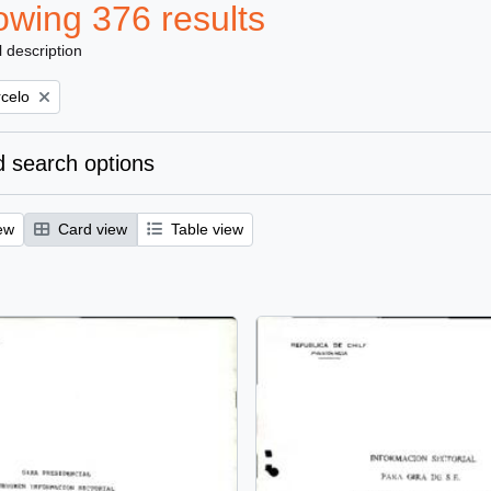
wing 376 results
l description
rcelo
 search options
ew
Card view
Table view