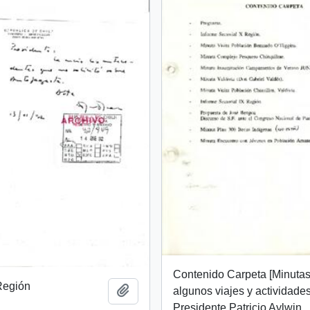
Contenido Carpeta [Minuta
 Región
Add to clipboard
algunos viajes y actividade
Presidente Patricio Aylwin