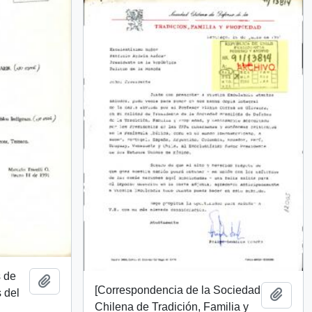
s de
Add to clipboard
[Correspondencia de la Sociedad
s del
Add t
Chilena de Tradición, Familia y