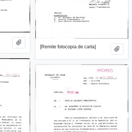
Add to clipboard
[Remite fotocopia de carta]
Add t