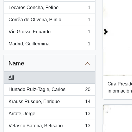
Lecaros Concha, Felipe
1
, 1 results
Corrêa de Oliveira, Plinio
1
, 1 results
Vío Grossi, Eduardo
1
, 1 results
Madrid, Guillermina
1
, 1 results
Name
All
Gira Presi
Hurtado Ruiz-Tagle, Carlos
20
información
, 20 results
Krauss Rusque, Enrique
14
, 14 results
Arrate, Jorge
13
, 13 results
Velasco Barona, Belisario
13
, 13 results