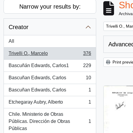
Sho
Narrow your results by:
Archiva
Remove filter:
Creator
Trivelli O., Ma
All
Advanced
Trivelli O., Marcelo
376
, 376 results
Print previ
Bascuñán Edwards, Carlos1
229
, 229 results
Bascuñan Edwards, Carlos
10
, 10 results
Bascuñan Edwards, Carlos
1
, 1 results
Etchegaray Aubry, Alberto
1
, 1 results
Chile. Ministerio de Obras
Públicas. Dirección de Obras
1
, 1 results
Públicas