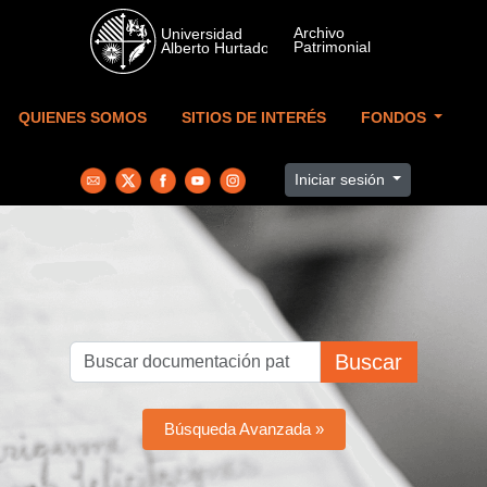
Skip to main content
QUIENES SOMOS
SITIOS DE INTERÉS
FONDOS
Iniciar sesión
Buscar
Búsqueda Avanzada »