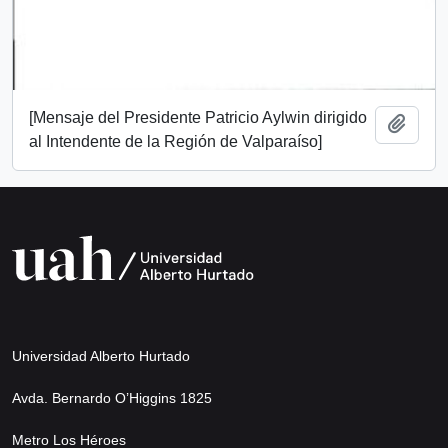
[Mensaje del Presidente Patricio Aylwin dirigido
Añadi
al Intendente de la Región de Valparaíso]
Universidad Alberto Hurtado
Avda. Bernardo O’Higgins 1825
Metro Los Héroes