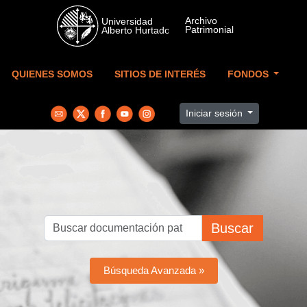
Skip to main content
QUIENES SOMOS
SITIOS DE INTERÉS
FONDOS
Iniciar sesión
Buscar
Búsqueda Avanzada »