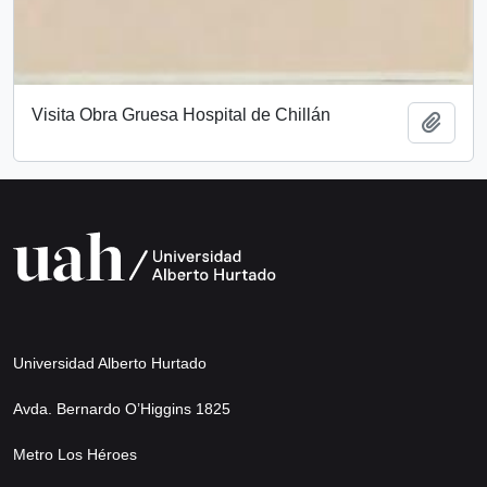
Visita Obra Gruesa Hospital de Chillán
Add t
Universidad Alberto Hurtado
Avda. Bernardo O’Higgins 1825
Metro Los Héroes