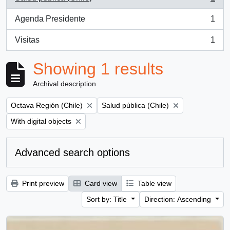
, 1 results
Agenda Presidente
1
, 1 results
Visitas
1
, 1 results
Showing 1 results
Archival description
Remove filter:
Remove filter:
Octava Región (Chile)
Salud pública (Chile)
Remove filter:
With digital objects
Advanced search options
Print preview
Card view
Table view
Sort by: Title
Direction: Ascending