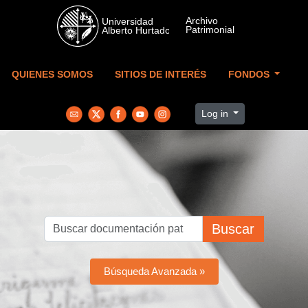
Skip to main content
QUIENES SOMOS
SITIOS DE INTERÉS
FONDOS
Log in
Buscar
Búsqueda Avanzada »