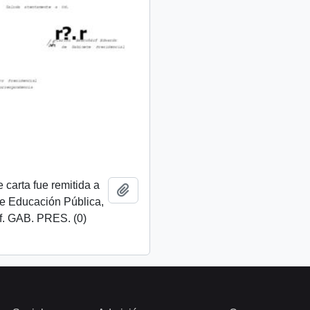
 carta fue remitida a
Add to clipboard
de Educación Pública,
f. GAB. PRES. (0)