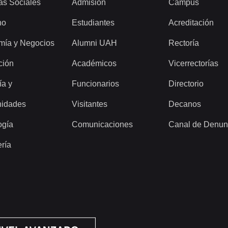
as Sociales
Admisión
Campus
ho
Estudiantes
Acreditación
mía y Negocios
Alumni UAH
Rectoría
ción
Académicos
Vicerrectorías
ía y
Funcionarios
Directorio
idades
Visitantes
Decanos
ogía
Comunicaciones
Canal de Denun
ería