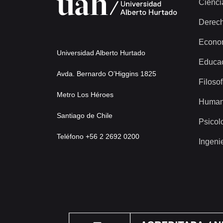
Cienci
Derec
Econo
Universidad Alberto Hurtado
Educa
Avda. Bernardo O’Higgins 1825
Filosof
Metro Los Héroes
Human
Santiago de Chile
Psicol
Teléfono +56 2 2692 0200
Ingeni