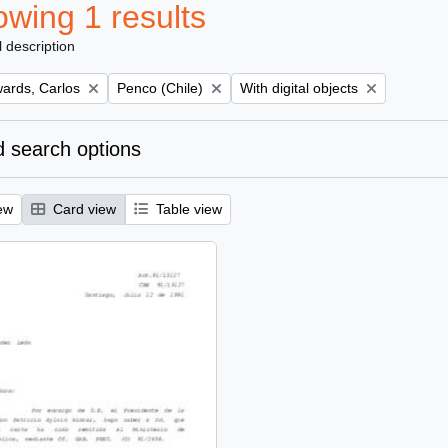
wing 1 results
l description
Remove filter:
Remove filter:
ards, Carlos
Penco (Chile)
With digital objects
 search options
ew
Card view
Table view