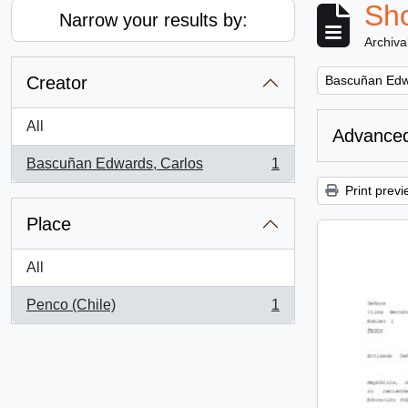
Sho
Narrow your results by:
Archiva
Remove filter:
Creator
Bascuñan Edw
All
Advanced
Bascuñan Edwards, Carlos
1
, 1 results
Print previ
Place
All
Penco (Chile)
1
, 1 results