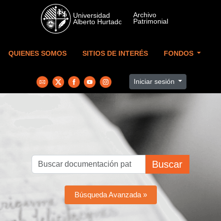
Skip to main content
QUIENES SOMOS
SITIOS DE INTERÉS
FONDOS
Iniciar sesión
Buscar
Búsqueda Avanzada »