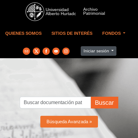
Skip to main content
QUIENES SOMOS
SITIOS DE INTERÉS
FONDOS
Iniciar sesión
Buscar
Búsqueda Avanzada »