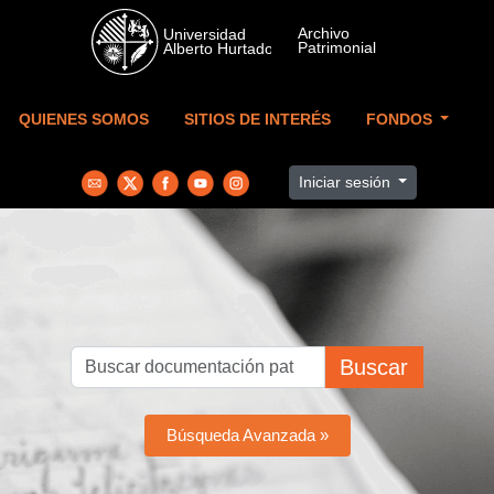
Skip to main content
QUIENES SOMOS
SITIOS DE INTERÉS
FONDOS
Iniciar sesión
Buscar
Búsqueda Avanzada »