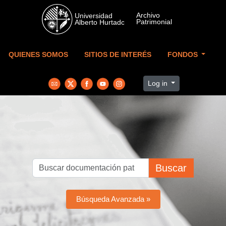
Skip to main content
QUIENES SOMOS
SITIOS DE INTERÉS
FONDOS
Log in
Buscar
Búsqueda Avanzada »