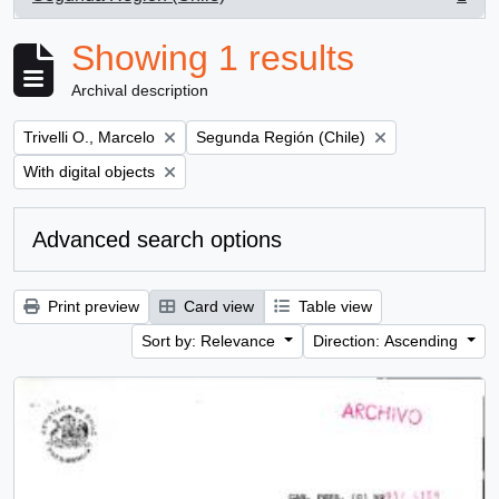
, 1 results
Showing 1 results
Archival description
Remove filter:
Remove filter:
Trivelli O., Marcelo
Segunda Región (Chile)
Remove filter:
With digital objects
Advanced search options
Print preview
Card view
Table view
Sort by: Relevance
Direction: Ascending