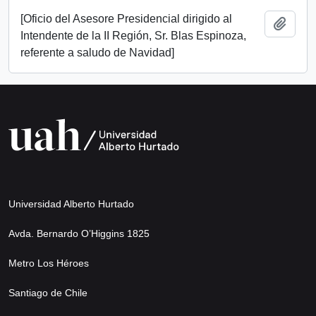
[Oficio del Asesore Presidencial dirigido al
Add t
Intendente de la II Región, Sr. Blas Espinoza,
referente a saludo de Navidad]
Universidad Alberto Hurtado
Avda. Bernardo O’Higgins 1825
Metro Los Héroes
Santiago de Chile