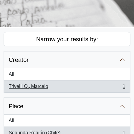
Narrow your results by:
Creator
All
Trivelli O., Marcelo
1
, 1 results
Place
All
Segunda Región (Chile)
1