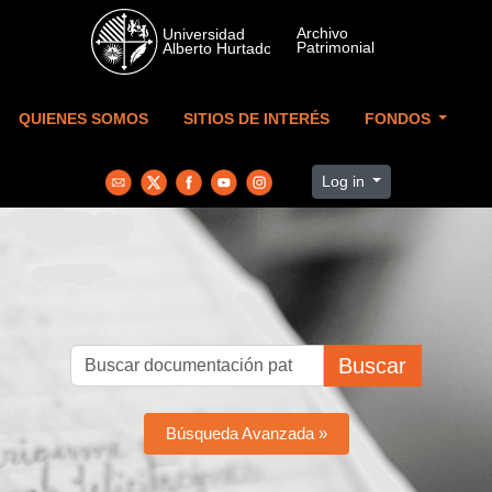
Skip to main content
QUIENES SOMOS
SITIOS DE INTERÉS
FONDOS
Log in
Buscar
Búsqueda Avanzada »