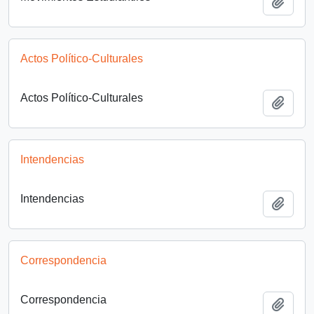
Add t
Actos Político-Culturales
Actos Político-Culturales
Add t
Intendencias
Intendencias
Add t
Correspondencia
Correspondencia
Add t