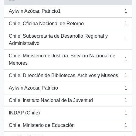
Aylwin Azócar, Patricio1
1
, 1 results
Chile. Oficina Nacional de Retorno
1
, 1 results
Chile. Subsecretaría de Desarrollo Regional y
1
, 1 results
Administrativo
Chile. Ministerio de Justicia. Servicio Nacional de
1
, 1 results
Menores
Chile. Dirección de Bibliotecas, Archivos y Museos
1
, 1 results
Aylwin Azocar, Patricio
1
, 1 results
Chile. Instituto Nacional de la Juventud
1
, 1 results
INDAP (Chile)
1
, 1 results
Chile. Ministerio de Educación
1
, 1 results