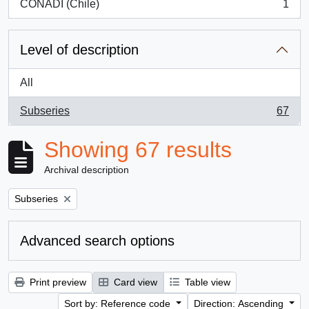
CONADI (Chile)
1
, 1 results
Level of description
All
Subseries
67
, 67 results
Showing 67 results
Archival description
Remove filter:
Subseries
Advanced search options
Print preview
Card view
Table view
Sort by: Reference code
Direction: Ascending