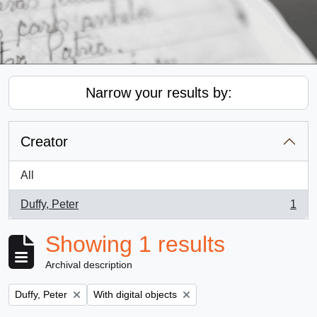
Narrow your results by:
Creator
All
Duffy, Peter
1
, 1 results
Showing 1 results
Archival description
Remove filter:
Remove filter:
Duffy, Peter
With digital objects