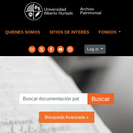
Skip to main content
QUIENES SOMOS
SITIOS DE INTERÉS
FONDOS
Log in
Buscar
Búsqueda Avanzada »