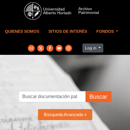
Skip to main content
QUIENES SOMOS
SITIOS DE INTERÉS
FONDOS
Log in
Buscar
Búsqueda Avanzada »