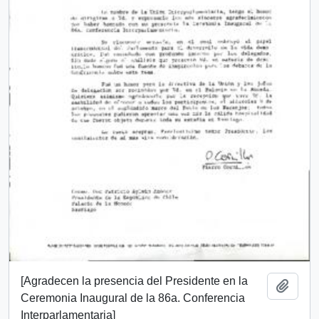
[Agradecen la presencia del Presidente en la
Add t
Ceremonia Inaugural de la 86a. Conferencia
Interparlamentaria]