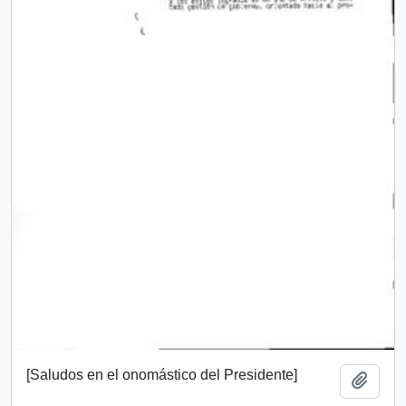
[Saludos en el onomástico del Presidente]
Add t