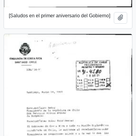
[Saludos en el primer aniversario del Gobierno]
Add t