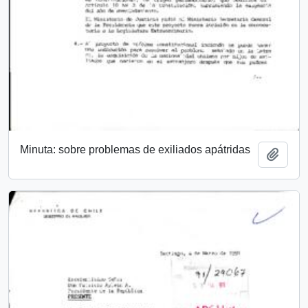
Minuta: sobre problemas de exiliados apátridas
Add t