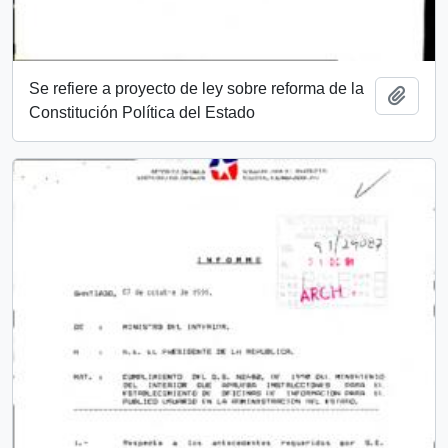
Se refiere a proyecto de ley sobre reforma de la
Add t
Constitución Política del Estado