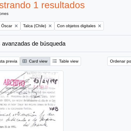
trando 1 resultados
iones
Remove filter:
Remove filter:
, Óscar
Talca (Chile)
Con objetos digitales
 avanzadas de búsqueda
sta previa
Card view
Table view
Ordenar por