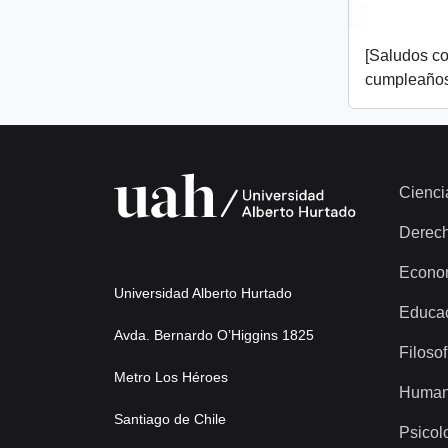
[Saludos co
cumpleaños
Cienci
Derec
Econo
Universidad Alberto Hurtado
Educa
Avda. Bernardo O’Higgins 1825
Filosof
Metro Los Héroes
Human
Santiago de Chile
Psicol