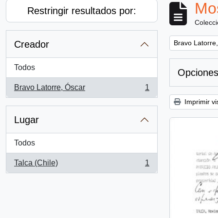
Mos
Restringir resultados por:
Colecc
Remove filter:
Creador
Bravo Latorre
Todos
Opciones
Bravo Latorre, Óscar
1
, 1 resultados
Imprimir vi
Lugar
Todos
Talca (Chile)
1
, 1 resultados