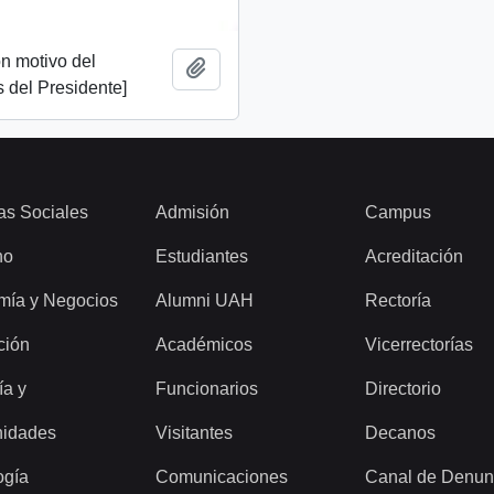
n motivo del
Añadir al portapapeles
 del Presidente]
as Sociales
Admisión
Campus
ho
Estudiantes
Acreditación
mía y Negocios
Alumni UAH
Rectoría
ción
Académicos
Vicerrectorías
ía y
Funcionarios
Directorio
idades
Visitantes
Decanos
ogía
Comunicaciones
Canal de Denun