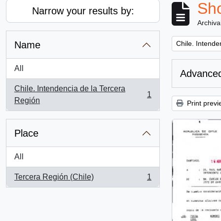
Sho
Narrow your results by:
Archiva
Remove filter:
Name
Chile. Intende
All
Advanced
Chile. Intendencia de la Tercera
1
, 1 results
Región
Print previ
Place
All
Tercera Región (Chile)
1
, 1 results