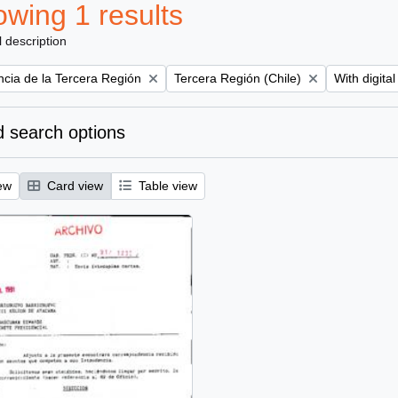
wing 1 results
l description
Remove filter:
Remove filt
ncia de la Tercera Región
Tercera Región (Chile)
With digital
 search options
ew
Card view
Table view