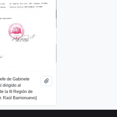
 Jefe de Gabinete
Add to clipboard
 dirigido al
de la III Región de
. Raúl Barrionuevo]