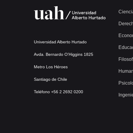
Cienci
Derec
Econo
Universidad Alberto Hurtado
Educa
Avda. Bernardo O’Higgins 1825
Filosof
Metro Los Héroes
Human
Santiago de Chile
Psicol
Teléfono +56 2 2692 0200
Ingeni