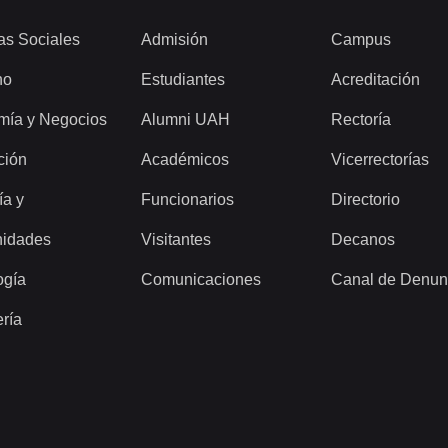
as Sociales
Admisión
Campus
ho
Estudiantes
Acreditación
mía y Negocios
Alumni UAH
Rectoría
ción
Académicos
Vicerrectorías
ía y
Funcionarios
Directorio
idades
Visitantes
Decanos
ogía
Comunicaciones
Canal de Denun
ería