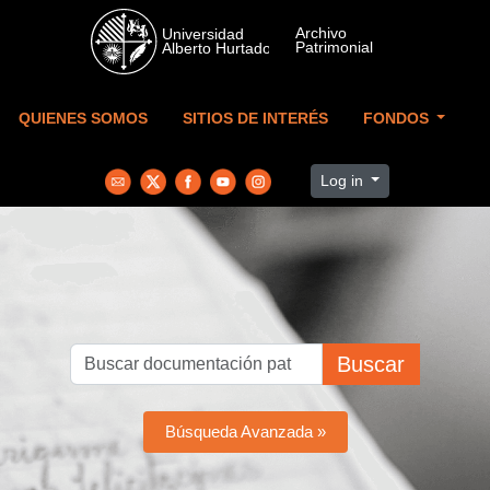
Skip to main content
QUIENES SOMOS
SITIOS DE INTERÉS
FONDOS
Log in
Buscar
Búsqueda Avanzada »