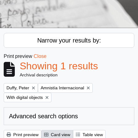
Narrow your results by:
Print preview
Close
Showing 1 results
Archival description
Remove filter:
Remove filter:
Duffy, Peter
Amnistía Internacional
Remove filter:
With digital objects
Advanced search options
Print preview
Card view
Table view