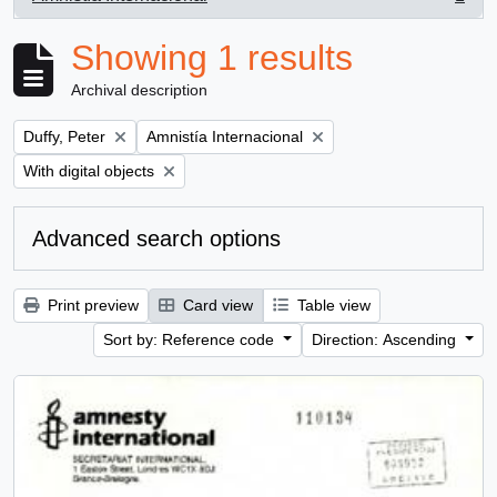
, 1 results
Showing 1 results
Archival description
Remove filter:
Remove filter:
Duffy, Peter
Amnistía Internacional
Remove filter:
With digital objects
Advanced search options
Print preview
Card view
Table view
Sort by: Reference code
Direction: Ascending