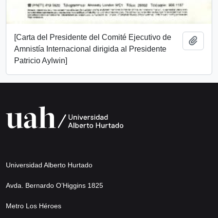
[Carta del Presidente del Comité Ejecutivo de
Add t
Amnistía Internacional dirigida al Presidente
Patricio Aylwin]
Universidad Alberto Hurtado
Avda. Bernardo O’Higgins 1825
Metro Los Héroes