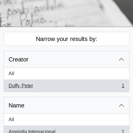
Narrow your results by:
Creator
All
Duffy, Peter
1
, 1 results
Name
All
Amnistía Internacional
1