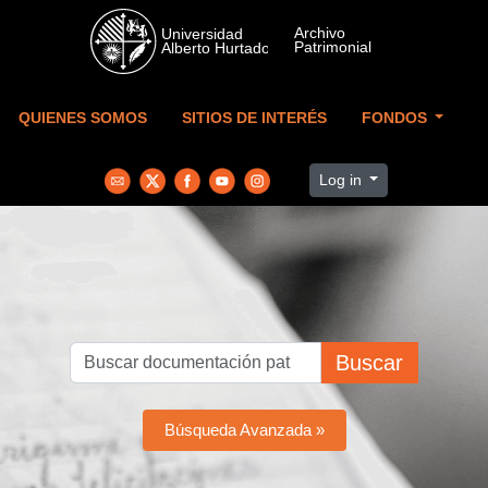
Skip to main content
QUIENES SOMOS
SITIOS DE INTERÉS
FONDOS
Log in
Buscar
Búsqueda Avanzada »