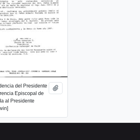
dencia del Presidente
Añadir al portapapeles
rencia Episcopal de
da al Presidente
win]