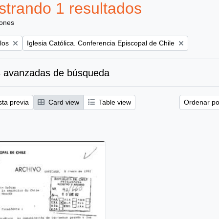
trando 1 resultados
iones
Remove filter:
los
Iglesia Católica. Conferencia Episcopal de Chile
 avanzadas de búsqueda
sta previa
Card view
Table view
Ordenar por