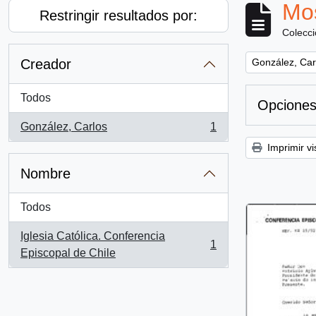
Mos
Restringir resultados por:
Colecc
Remove filter:
Creador
González, Car
Todos
Opciones
González, Carlos
1
, 1 resultados
Imprimir vi
Nombre
Todos
Iglesia Católica. Conferencia
1
, 1 resultados
Episcopal de Chile