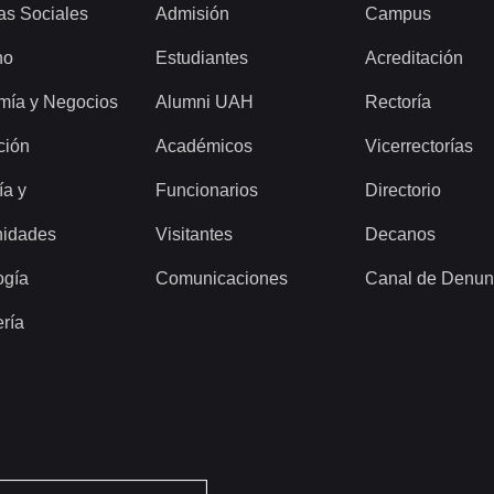
as Sociales
Admisión
Campus
ho
Estudiantes
Acreditación
mía y Negocios
Alumni UAH
Rectoría
ción
Académicos
Vicerrectorías
ía y
Funcionarios
Directorio
idades
Visitantes
Decanos
ogía
Comunicaciones
Canal de Denun
ería