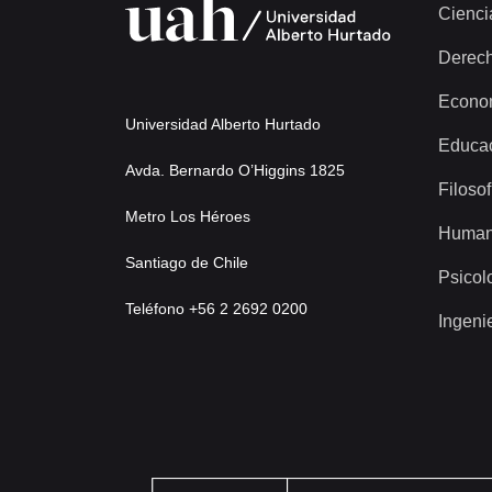
Cienci
Derec
Econo
Universidad Alberto Hurtado
Educa
Avda. Bernardo O’Higgins 1825
Filosof
Metro Los Héroes
Human
Santiago de Chile
Psicol
Teléfono +56 2 2692 0200
Ingeni