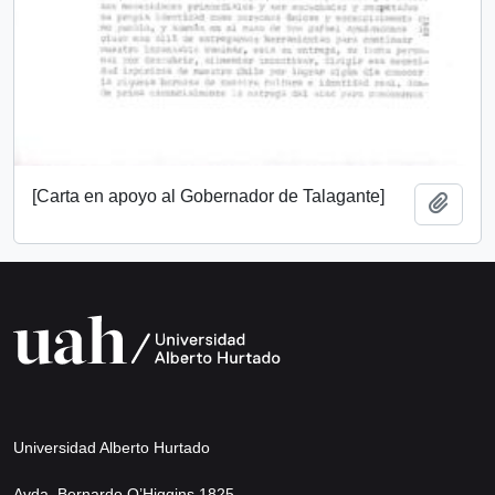
[Carta en apoyo al Gobernador de Talagante]
Añadi
Universidad Alberto Hurtado
Avda. Bernardo O’Higgins 1825