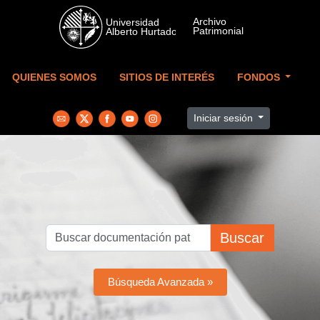
Skip to main content
QUIENES SOMOS
SITIOS DE INTERÉS
FONDOS
Iniciar sesión
Buscar
Búsqueda Avanzada »