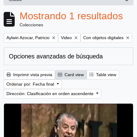
, 1 resultados
Mostrando 1 resultados
Colecciones
Remove filter:
Remove filter:
Remove filter:
Aylwin Azocar, Patricio
Video
Con objetos digitales
Opciones avanzadas de búsqueda
Imprimir vista previa
Card view
Table view
Ordenar por: Fecha final
Dirección: Clasificación en orden ascendente