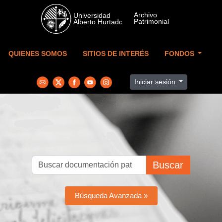
Skip to main content
QUIENES SOMOS
SITIOS DE INTERÉS
FONDOS
Iniciar sesión
Buscar
Búsqueda Avanzada »