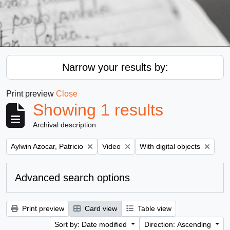
Narrow your results by:
Print preview
Close
Showing 1 results
Archival description
Remove filter:
Remove filter:
Remove filter:
Aylwin Azocar, Patricio
Video
With digital objects
Advanced search options
Print preview
Card view
Table view
Sort by: Date modified
Direction: Ascending