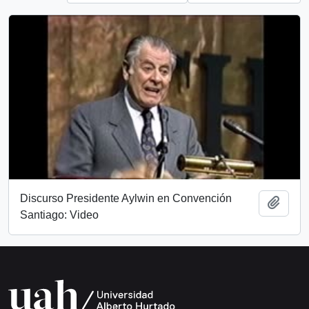
Discurso Presidente Aylwin en Convención
Add t
Santiago: Video