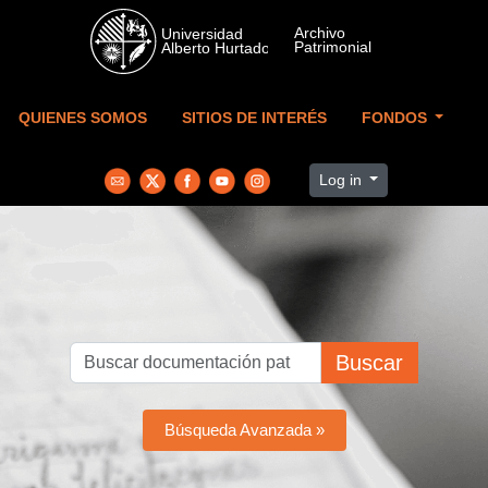
Skip to main content
QUIENES SOMOS
SITIOS DE INTERÉS
FONDOS
Log in
Buscar
Búsqueda Avanzada »