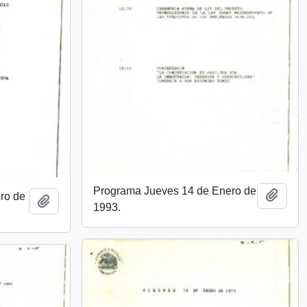
Programa Jueves 14 de Enero de
Añadi
ro de
Añadir al portapapeles
1993.