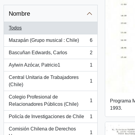
Nombre
Todos
Mazapán (Grupo musical : Chile)
6
, 6 resultados
Bascuñan Edwards, Carlos
2
, 2 resultados
Aylwin Azócar, Patricio1
1
, 1 resultados
Central Unitaria de Trabajadores
1
, 1 resultados
(Chile)
Colegio Profesional de
1
Programa M
, 1 resultados
Relacionadores Públicos (Chile)
1993.
Policía de Investigaciones de Chile
1
, 1 resultados
Comisión Chilena de Derechos
1