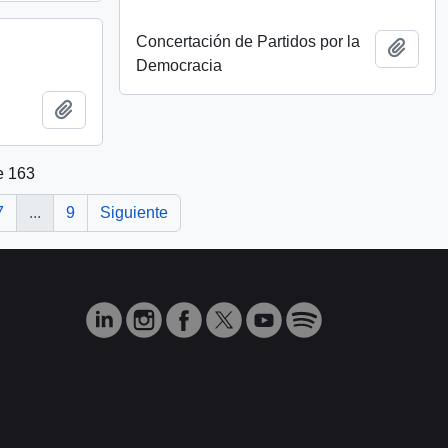
Concertación de Partidos por la
Añadi
Democracia
Añadir al portapapeles
e 163
7
...
9
Siguiente