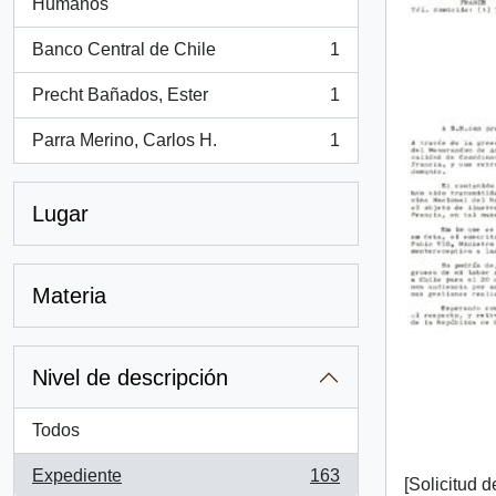
, 1 resultados
Humanos
Banco Central de Chile
1
, 1 resultados
Precht Bañados, Ester
1
, 1 resultados
Parra Merino, Carlos H.
1
, 1 resultados
Lugar
Materia
Nivel de descripción
Todos
Expediente
163
[Solicitud 
, 163 resultados