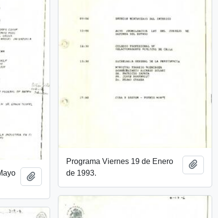
Programa Viernes 19 de Enero
Añadi
de 1993.
 Mayo
Añadir al portapapeles