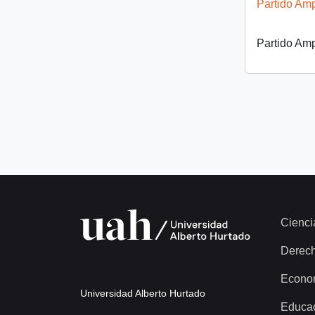
Partido Amp
Partido Amp
Cienci
Derec
Econo
Universidad Alberto Hurtado
Educa