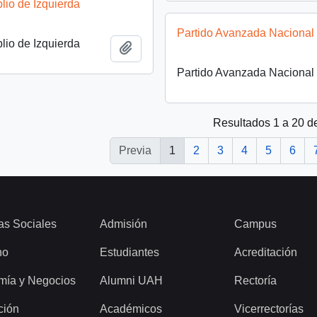
lio de Izquierda
Partido Avanzada Nacional
lio de Izquierda
Añadir al portapapeles
Partido Avanzada Nacional
Resultados 1 a 20 d
Previa
1
2
3
4
5
6
as Sociales
Admisión
Campus
ho
Estudiantes
Acreditación
mía y Negocios
Alumni UAH
Rectoría
ción
Académicos
Vicerrectorías