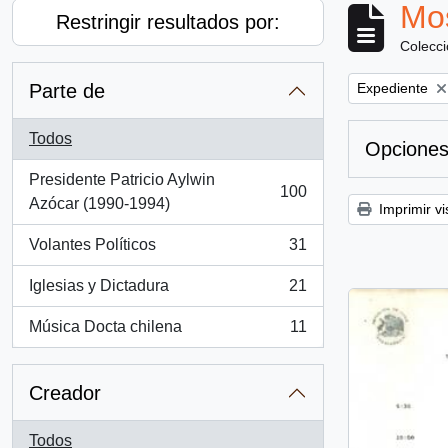
Mos
Restringir resultados por:
Colecc
Remove filter:
Parte de
Expediente
Todos
Opciones
Presidente Patricio Aylwin
100
, 100 resultados
Azócar (1990-1994)
Imprimir vi
Volantes Políticos
31
, 31 resultados
Iglesias y Dictadura
21
, 21 resultados
Música Docta chilena
11
, 11 resultados
Creador
Todos