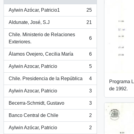
Aylwin Azócar, Patricio1
25
, 25 resultados
Aldunate, José, S.J
21
, 21 resultados
Chile. Ministerio de Relaciones
6
, 6 resultados
Exteriores.
Álamos Ovejero, Cecilia María
6
, 6 resultados
Aylwin Azocar, Patricio
5
, 5 resultados
Chile. Presidencia de la República
4
Programa L
, 4 resultados
de 1992.
Aylwin Azocar, Patricio
3
, 3 resultados
Becerra-Schmidt, Gustavo
3
, 3 resultados
Banco Central de Chile
2
, 2 resultados
Aylwin Azócar, Patricio
2
, 2 resultados