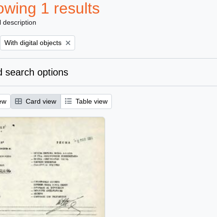
wing 1 results
l description
Remove filter:
With digital objects
 search options
ew
Card view
Table view