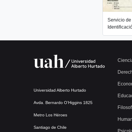
Servicio de 
Identificaci
Cienci
Derec
Econo
Universidad Alberto Hurtado
Educa
Avda. Bernardo O’Higgins 1825
Filosof
Metro Los Héroes
Human
Santiago de Chile
Psicol