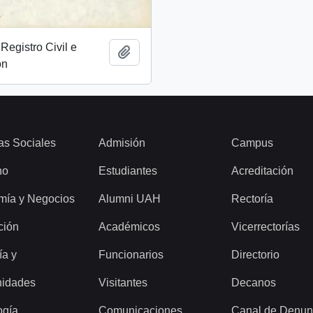
Registro Civil e
Add to clipboard
ón
as Sociales
Admisión
Campus
ho
Estudiantes
Acreditación
mía y Negocios
Alumni UAH
Rectoría
ción
Académicos
Vicerrectorías
ía y
Funcionarios
Directorio
idades
Visitantes
Decanos
ogía
Comunicaciones
Canal de Denun