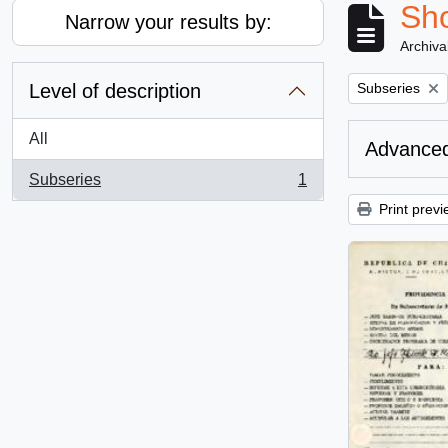
Sho
Narrow your results by:
Archiva
Remove filter:
Level of description
Subseries
All
Advanced
Subseries
1
, 1 results
Print previ